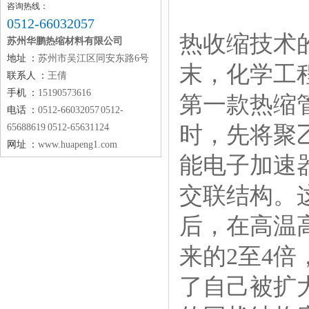
咨询热线：
0512-66032057
热收缩技术
苏州华鹏热缩材料有限公司
地址 ：
苏州市吴江区同安东路6号
末，化学工程
联系人 ：
王倩
手机 ：
15190573616
第一款热缩
电话 ：
0512-66032057 0512-
65688619 0512-65631124
时，先将聚
网址 ：
www.huapeng1.com
能电子加速
交联结构。
后，在高温
来的2至4
了自己被扩