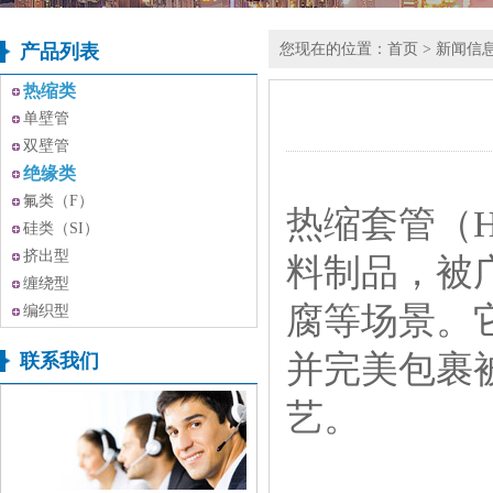
产品列表
您现在的位置：
首页
>
新闻信
热缩类
单壁管
双壁管
绝缘类
氟类（F）
热缩套管
（H
硅类（SI）
挤出型
料制品，被
缠绕型
腐等场景。
编织型
并完美包裹
联系我们
艺。