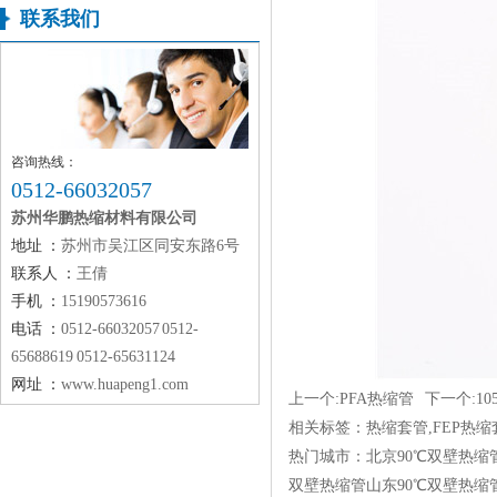
联系我们
咨询热线：
0512-66032057
苏州华鹏热缩材料有限公司
地址 ：
苏州市吴江区同安东路6号
联系人 ：
王倩
手机 ：
15190573616
电话 ：
0512-66032057 0512-
65688619 0512-65631124
网址 ：
www.huapeng1.com
上一个:
PFA热缩管
下一个:
1
相关标签：
热缩套管
,
FEP热缩
热门城市：
北京90℃双壁热缩
双壁热缩管
山东90℃双壁热缩